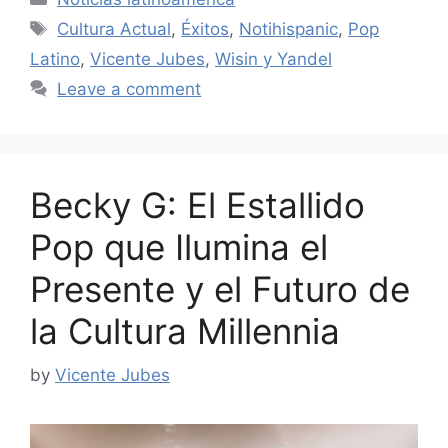
Tags
Cultura Actual
,
Éxitos
,
Notihispanic
,
Pop
Latino
,
Vicente Jubes
,
Wisin y Yandel
Leave a comment
Becky G: El Estallido
Pop que Ilumina el
Presente y el Futuro de
la Cultura Millennia
by
Vicente Jubes