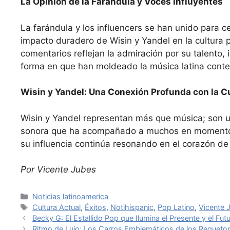
La Opinión de la Farándula y Voces Influyentes
La farándula y los influencers se han unido para ce
impacto duradero de Wisin y Yandel en la cultura 
comentarios reflejan la admiración por su talento, i
forma en que han moldeado la música latina cont
Wisin y Yandel: Una Conexión Profunda con la C
Wisin y Yandel representan más que música; son u
sonora que ha acompañado a muchos en momentos s
su influencia continúa resonando en el corazón de l
Por Vicente Jubes
Categories
Noticias latinoamerica
Tags
Cultura Actual
,
Éxitos
,
Notihispanic
,
Pop Latino
,
Vicente 
Becky G: El Estallido Pop que Ilumina el Presente y el Futu
Ritmo de Lujo: Los Carros Emblemáticos de los Regueto