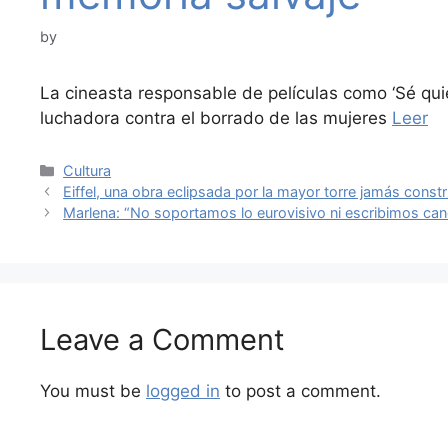
by
La cineasta responsable de películas como ‘Sé quién
luchadora contra el borrado de las mujeres
Leer
Categories
Cultura
Eiffel, una obra eclipsada por la mayor torre jamás const
Marlena: “No soportamos lo eurovisivo ni escribimos ca
Leave a Comment
You must be
logged in
to post a comment.