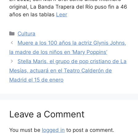
original, La Banda Trapera del Río puso fin a 46
años en las tablas
Leer
Categories
Cultura
Muere a los 100 años la actriz Glynis Johns,
la madre de los niños en ‘Mary Poppins’
Stella Maris, el grupo de pop cristiano de La
Mesías, actuará en el Teatro Calderón de
Madrid el 15 de enero
Leave a Comment
You must be
logged in
to post a comment.