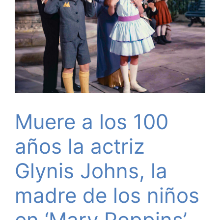
Muere a los 100
años la actriz
Glynis Johns, la
madre de los niños
en ‘Mary Poppins’