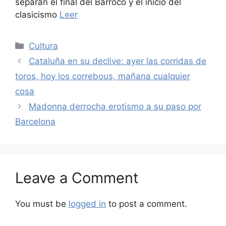
separan el final del Barroco y el inicio del
clasicismo
Leer
Categories
Cultura
Cataluña en su declive: ayer las corridas de
toros, hoy los correbous, mañana cualquier
cosa
Madonna derrocha erotismo a su paso por
Barcelona
Leave a Comment
You must be
logged in
to post a comment.