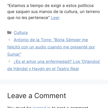
“Estamos a tiempo de exigir a estos políticos
que saquen sus manos de la cultura, un terreno
que no les pertenece”
Leer
Categories
Cultura
Antonio de la Torre: “Borja Sémper me
felicitó con un audio cuando me presenté por
Sumar”
¿Es el amor una enfermedad? Los ‘Orlandos’
de Händel y Haydn en el Teatro Real
Leave a Comment
You must be
logged in
to post a comment.