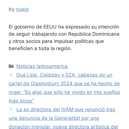
by
nuejq
El gobierno de EEUU ha expresado su intención
de seguir trabajando con República Dominicana
y otros socios para impulsar políticas que
beneficien a toda la región.
Categories
Noticias latinoamerica
Dua Lipa, Coldplay y SZA, cabezas de un
cartel de Glastonbury 2024 que se ha hecho de
rogar: “Es algo que sólo he vivido en mis sueños
más locos”
La ex directora del IVAM que renunció tras
una denuncia de la Generalitat por una
donación irregular, nueva directora artística del