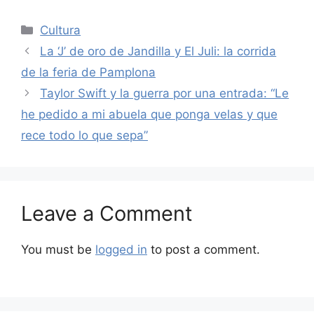
Categories
Cultura
La ‘J’ de oro de Jandilla y El Juli: la corrida
de la feria de Pamplona
Taylor Swift y la guerra por una entrada: “Le
he pedido a mi abuela que ponga velas y que
rece todo lo que sepa”
Leave a Comment
You must be
logged in
to post a comment.