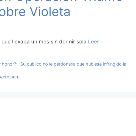
obre Violeta
que llevaba un mes sin dormir sola
Leer
 honor?: “Su público no le perdonaría que hubiese infringido la
were here’