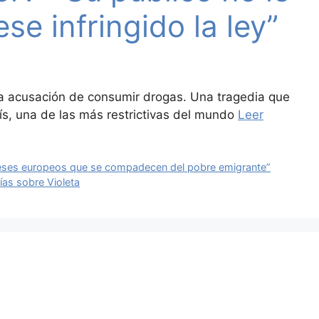
se infringido la ley”
 la acusación de consumir drogas. Una tragedia que
país, una de las más restrictivas del mundo
Leer
ueses europeos que se compadecen del pobre emigrante”
ías sobre Violeta