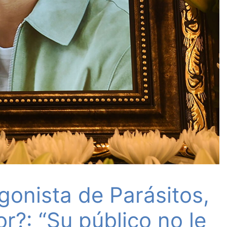
gonista de Parásitos,
r?: “Su público no le