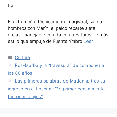
by
El extremeño, técnicamente magistral, sale a
hombros con Marín; el palco reparte siete
orejas; manejable corrida con tres toros de más
estilo que empuje de Fuente Ymbro
Leer
Categories
Cultura
Ros-Marbà y la “travesura” de componer a
los 86 años
Las primeras palabras de Madonna tras su
ingreso en el hospital: “Mi primer pensamiento
fueron mis hijos”