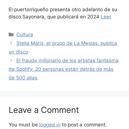
El puertorriqueño presenta otro adelanto de su
disco Sayonara, que publicará en 2024
Leer
Categories
Cultura
Stella Maris, el grupo de La Mesías, publica
un disco
El fraude millonario de los artistas fantasma
de Spotify: 20 personas están detrás de más
de 500 alias
Leave a Comment
You must be
logged in
to post a comment.