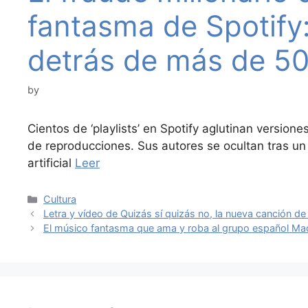
fantasma de Spotify
detrás de más de 50
by
Cientos de ‘playlists’ en Spotify aglutinan versio
de reproducciones. Sus autores se ocultan tras un
artificial
Leer
Categories
Cultura
Letra y vídeo de Quizás sí quizás no, la nueva canción d
El músico fantasma que ama y roba al grupo español M