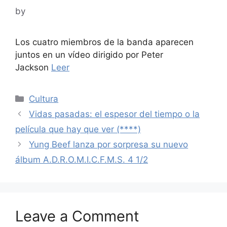
by
Los cuatro miembros de la banda aparecen
juntos en un vídeo dirigido por Peter
Jackson
Leer
Categories
Cultura
Vidas pasadas: el espesor del tiempo o la
película que hay que ver (****)
Yung Beef lanza por sorpresa su nuevo
álbum A.D.R.O.M.I.C.F.M.S. 4 1/2
Leave a Comment