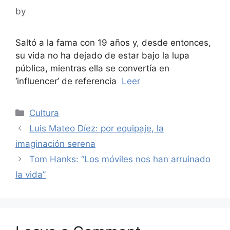
by
Saltó a la fama con 19 años y, desde entonces,
su vida no ha dejado de estar bajo la lupa
pública, mientras ella se convertía en
‘influencer’ de referencia
Leer
Categories
Cultura
Luis Mateo Díez: por equipaje, la
imaginación serena
Tom Hanks: “Los móviles nos han arruinado
la vida”