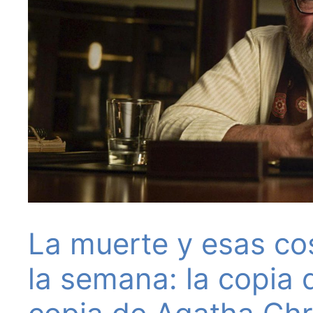
La muerte y esas cos
la semana: la copia 