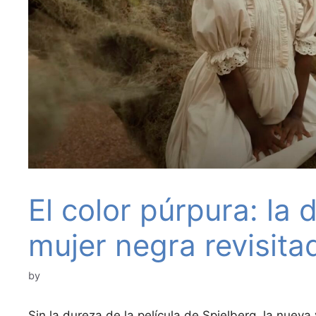
El color púrpura: la 
mujer negra revisita
by
Sin la dureza de la película de Spielberg, la nueva 