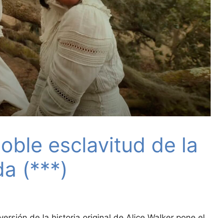
doble esclavitud de la
da (***)
versión de la historia original de Alice Walker pone el