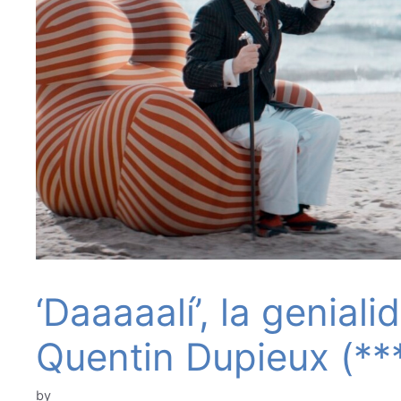
‘Daaaaalí’, la geniali
Quentin Dupieux (**
by