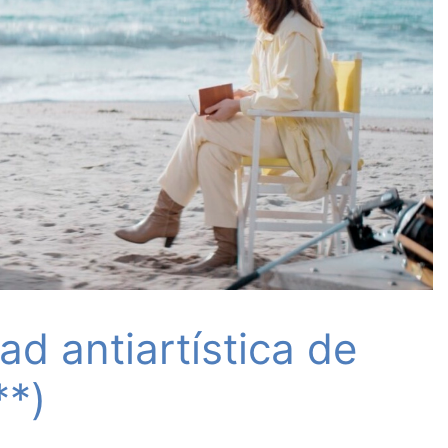
dad antiartística de
**)