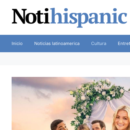
Skip
to
content
Inicio
Noticias latinoamerica
Cultura
Entre