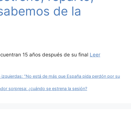
e sabemos de la
encuentran 15 años después de su final
Leer
e izquierdas: “No está de más que España pida perdón por su
dor sorpresa: ¿cuándo se estrena la sesión?