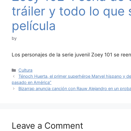
tráiler y todo lo qu
película
by
Los personajes de la serie juvenil Zoey 101 se re
Categories
Cultura
Ténoch Huerta, el primer superhéroe Marvel hispano y d
pasado en América”
Bizarrap anuncia canción con Rauw Alejandro en un proba
Leave a Comment