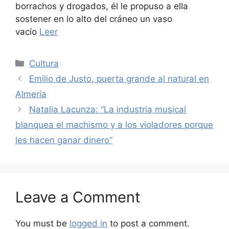
borrachos y drogados, él le propuso a ella
sostener en lo alto del cráneo un vaso
vacío
Leer
Categories
Cultura
Emilio de Justo, puerta grande al natural en
Almería
Natalia Lacunza: “La industria musical
blanquea el machismo y a los violadores porque
les hacen ganar dinero”
Leave a Comment
You must be
logged in
to post a comment.