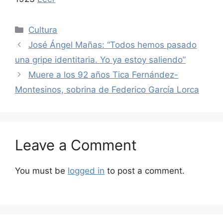
Categories
Cultura
José Ángel Mañas: “Todos hemos pasado
una gripe identitaria. Yo ya estoy saliendo”
Muere a los 92 años Tica Fernández-
Montesinos, sobrina de Federico García Lorca
Leave a Comment
You must be
logged in
to post a comment.