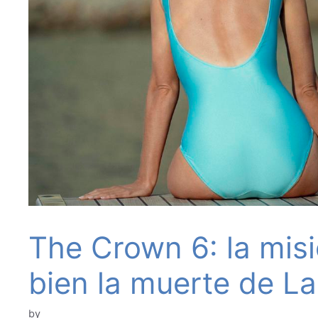
The Crown 6: la misi
bien la muerte de La
by