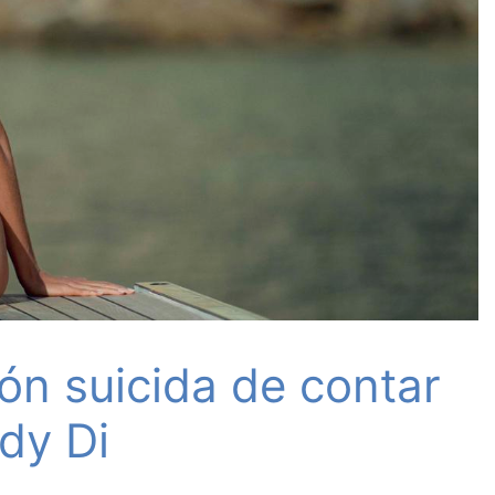
ón suicida de contar
dy Di