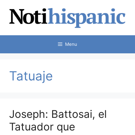
Skip
to
content
Menu
Tatuaje
Joseph: Battosai, el
Tatuador que