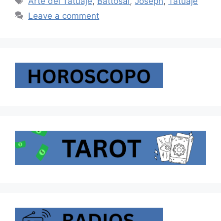
Arte del Tatuaje
,
Battosai
,
Joseph
,
Tatuaje
Leave a comment