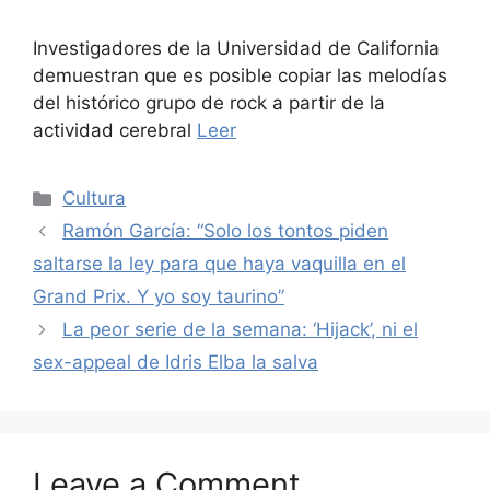
Investigadores de la Universidad de California
demuestran que es posible copiar las melodías
del histórico grupo de rock a partir de la
actividad cerebral
Leer
Categories
Cultura
Ramón García: “Solo los tontos piden
saltarse la ley para que haya vaquilla en el
Grand Prix. Y yo soy taurino”
La peor serie de la semana: ‘Hijack’, ni el
sex-appeal de Idris Elba la salva
Leave a Comment