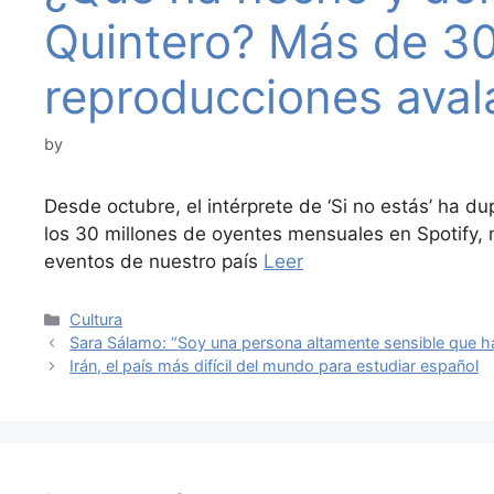
Quintero? Más de 30
reproducciones aval
by
Desde octubre, el intérprete de ‘Si no estás’ ha 
los 30 millones de oyentes mensuales en Spotify
eventos de nuestro país
Leer
Categories
Cultura
Sara Sálamo: “Soy una persona altamente sensible que ha 
Irán, el país más difícil del mundo para estudiar español