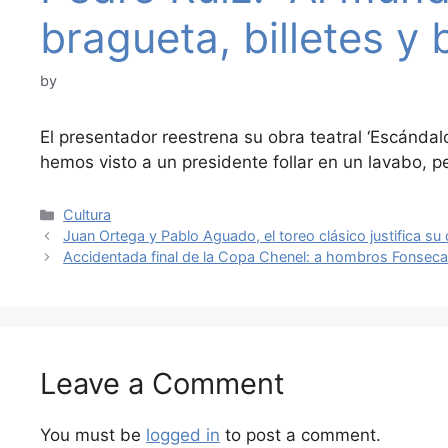
bragueta, billetes y 
by
El presentador reestrena su obra teatral ‘Escándalo
hemos visto a un presidente follar en un lavabo, 
Categories
Cultura
Juan Ortega y Pablo Aguado, el toreo clásico justifica su
Accidentada final de la Copa Chenel: a hombros Fonseca e
Leave a Comment
You must be
logged in
to post a comment.