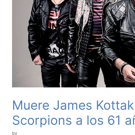
Muere James Kottak,
Scorpions a los 61 
by