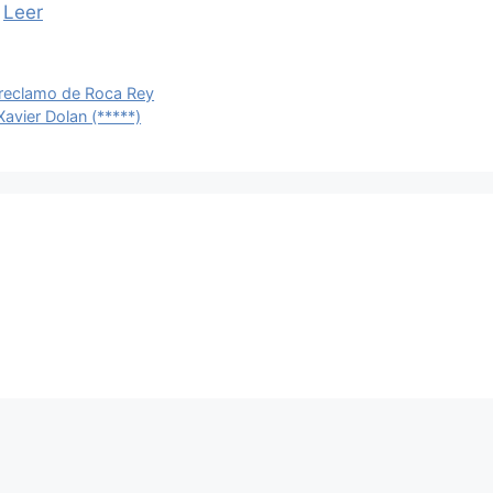
s
Leer
l reclamo de Roca Rey
avier Dolan (*****)