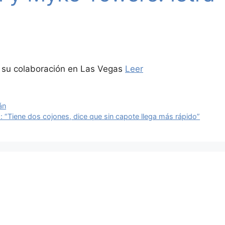
de su colaboración en Las Vegas
Leer
án
: “Tiene dos cojones, dice que sin capote llega más rápido”