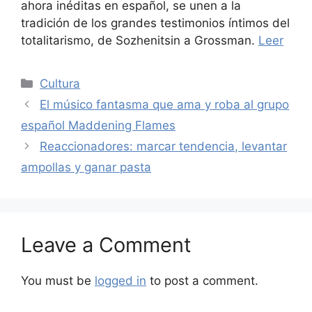
ahora inéditas en español, se unen a la
tradición de los grandes testimonios íntimos del
totalitarismo, de Sozhenitsin a Grossman.
Leer
Categories
Cultura
El músico fantasma que ama y roba al grupo
español Maddening Flames
Reaccionadores: marcar tendencia, levantar
ampollas y ganar pasta
Leave a Comment
You must be
logged in
to post a comment.