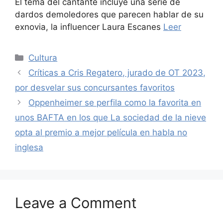
El tema del cantante incluye una serie de
dardos demoledores que parecen hablar de su
exnovia, la influencer Laura Escanes
Leer
Categories
Cultura
Críticas a Cris Regatero, jurado de OT 2023,
por desvelar sus concursantes favoritos
Oppenheimer se perfila como la favorita en
unos BAFTA en los que La sociedad de la nieve
opta al premio a mejor película en habla no
inglesa
Leave a Comment