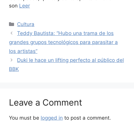
son
Leer
Categories
Cultura
Teddy Bautista: “Hubo una trama de los
grandes grupos tecnológicos para parasitar a
los artistas”
Duki le hace un lifting perfecto al público del
BBK
Leave a Comment
You must be
logged in
to post a comment.