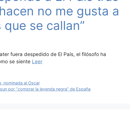
 hacen no me gusta a
 que se callan”
r fuera despedido de El País, el filósofo ha
ómo se siente
Leer
e, nominada al Oscar
tasun por “comprar la leyenda negra” de España