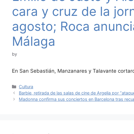
cara y cruz de la jo
agosto; Roca anunci
Málaga
by
En San Sebastián, Manzanares y Talavante cortaro
Categories
Cultura
Barbie, retirada de las salas de cine de Argelia por “ataqu
Madonna confirma sus conciertos en Barcelona tras recu