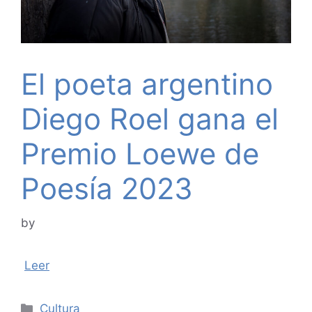
El poeta argentino
Diego Roel gana el
Premio Loewe de
Poesía 2023
by
Leer
Categories
Cultura