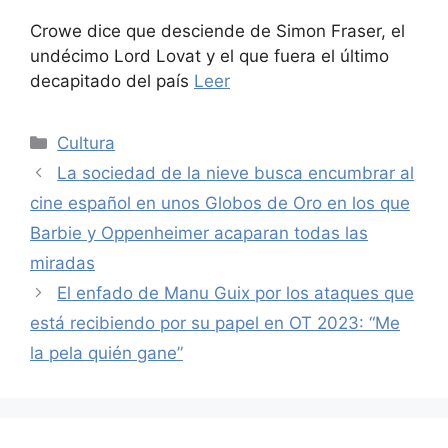
Crowe dice que desciende de Simon Fraser, el
undécimo Lord Lovat y el que fuera el último
decapitado del país
Leer
Categories
Cultura
La sociedad de la nieve busca encumbrar al
cine español en unos Globos de Oro en los que
Barbie y Oppenheimer acaparan todas las
miradas
El enfado de Manu Guix por los ataques que
está recibiendo por su papel en OT 2023: “Me
la pela quién gane”