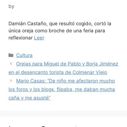
by
Damián Castaño, que resultó cogido, cortó la
única oreja como broche de una feria para
reflexionar
Leer
Categories
Cultura
Orejas para Miguel de Pablo y Borja Jiménez
en el desencanto torista de Colmenar Viejo
Mario Casas: “De niño me afectaron mucho
los foros y los blogs, flipaba, me daban mucha
caña y me asusté”