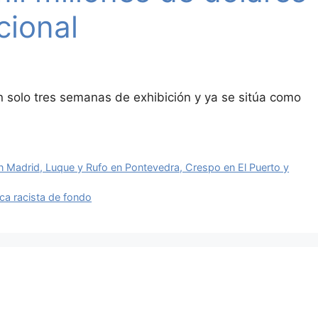
cional
an solo tres semanas de exhibición y ya se sitúa como
en Madrid, Luque y Rufo en Pontevedra, Crespo en El Puerto y
ca racista de fondo