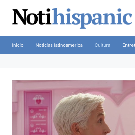
Skip
to
content
Inicio
Noticias latinoamerica
Cultura
Entre