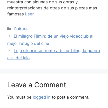
muestra con algunas de sus obras y
reinterpretaciones de otras de sus piezas más
famosas
Leer
Categories
Cultura
El milagro Filmin: de un viejo videoclub al
mejor refugio del cine
Lujo silencioso frente a bling-bling, la guerra
civil del lujo
Leave a Comment
You must be
logged in
to post a comment.