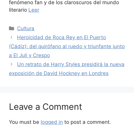
fenómeno fan y de los claroscuros del mundo
literario
Leer
Categories
Cultura
Heroicidad de Roca Rey en El Puerto
(Cádiz): del quirófano al ruedo y triunfante junto
a El Juli y Crespo
Un retrato de Harry Styles presidirá la nueva
exposición de David Hockney en Londres
Leave a Comment
You must be
logged in
to post a comment.