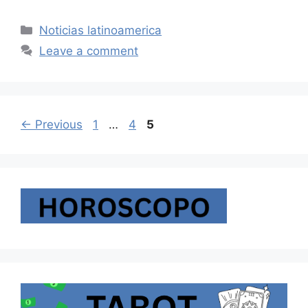
Categories
Noticias latinoamerica
Leave a comment
Page
Page
Page
←
Previous
1
…
4
5